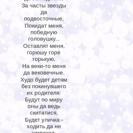
За часты звезды
да
подвосточные,
Покидат меня,
победную
головушку...
Оставлят меня,
горюшу горе
горькую,
На веки-то меня
да вековечные.
Худо будет детям
без покинувшего
их родителя:
Будут по миру
оны да ведь
скитатися,
Будет уличка -
ходить да не
широкая,