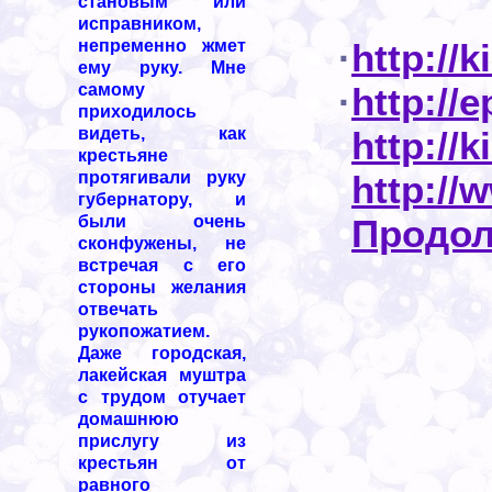
становым или
исправником,
·
http://
непременно жмет
ему руку. Мне
·
http://
самому
приходилось
·
http://k
видеть, как
крестьяне
·
http://
протягивали руку
губернатору, и
•
Продол
были очень
сконфужены, не
встречая с его
стороны желания
отвечать
рукопожатием.
Даже городская,
лакейская муштра
с трудом отучает
домашнюю
прислугу из
крестьян от
равного