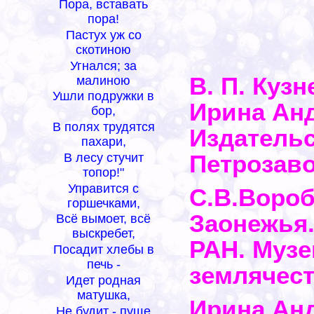
Пора, вставать
пора!
Пастух уж со
скотиною
Угнался; за
В. П. Куз
малиною
Ушли подружки в
Ирина Анд
бор,
В полях трудятся
Издательс
пахари,
Петрозаво
В лесу стучит
топор!"
Управится с
С.В.Воро
горшечками,
Заонежья.
Всё вымоет, всё
выскребет,
РАН. Музе
Посадит хлебы в
печь -
землячес
Идет родная
матушка,
Ирина Ан
Не будит - пуще