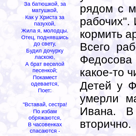
За батюшкой, за
рядом с м
матушкой,
Как у Христа за
рабочих".
пазухой,
Жила я, молодцы.
кормить а
Отец, поднявшись
Всего раб
до свету,
Будил дочурку
Федосова 
ласкою,
А брат веселой
какое-то 
песенкой;
Покамест
Детей у 
одевается,
Поет:
умерли м
"Вставай, сестра!
Ивана. В
По избам
обряжаются,
вторично.
В часовенках
спасаются -