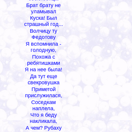
Брат брату не
уламывал
Куска! Был
страшный год...
Волчицу ту
Федотову
Я вспомнила -
голодную,
Похожа с
ребятишками
Я на нее была!
Да тут еще
свекровушка
Приметой
прислужилася,
Соседкам
наплела,
Что я беду
накликала,
А чем? Рубаху