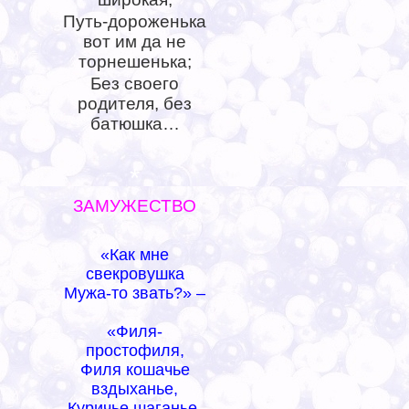
Путь-дороженька
вот им да не
торнешенька;
Без своего
родителя, без
батюшка…
*
ЗАМУЖЕСТВО
«Как мне
свекровушка
Мужа-то звать?» –
«Филя-
простофиля,
Филя кошачье
вздыханье,
Куричье шаганье,