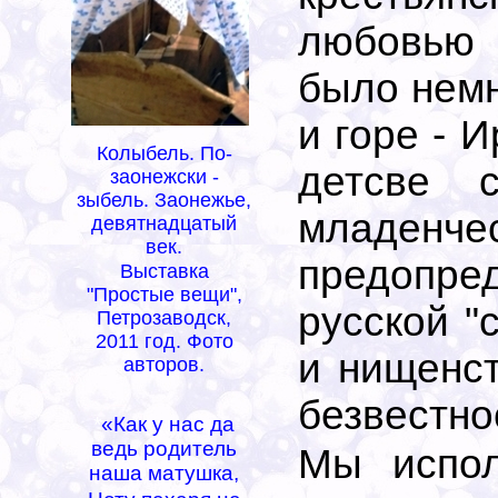
любовью 
было немн
и горе - 
Колыбель. По-
детсве 
заонежски -
зыбель. Заонежье,
младенче
девятнадцатый
век.
предопре
Выставка
"Простые вещи",
русской "
Петрозаводск,
2011 год. Фото
и нищенст
авторов.
безвестнос
*
«Как у нас да
ведь родитель
Мы испол
наша матушка,