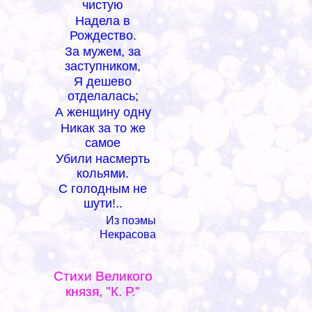
чистую
Надела в
Рождество.
За мужем, за
заступником,
Я дешево
отделалась;
А женщину одну
Никак за то же
самое
Убили насмерть
кольями.
С голодным не
шути!..
Из поэмы
Некрасова
Стихи Великого
князя, "К. Р."