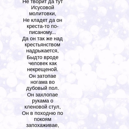
Не творит да тут
Исусовой
молитовки,
Не кладет да он
креста-то по-
писаному...
Да он так же над
крестьянством
надрыкается,
Быдто вроде
человек как
некрещеной.
Он затопае
ногама во
дубовый пол.
Он захлопае
рукама о
кленовой стул,
Он в походню по
покоям
запохаживае,