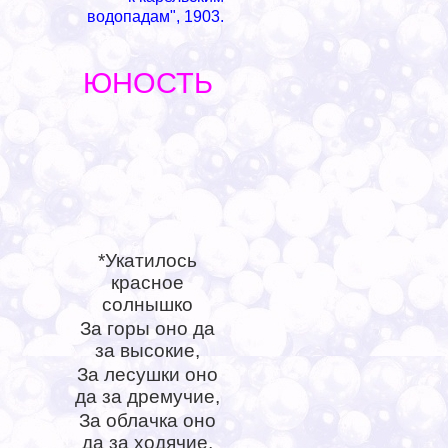
водопадам", 1903.
ЮНОСТЬ
*
*Укатилось
красное
солнышко
За горы оно да
за высокие,
За лесушки оно
да за дремучие,
За облачка оно
да за ходячие,