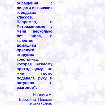
обращения с
лицами из высших
городских
классов.
Например, в
Петрозаводске у
меня несколько
лет жила, в
качестве
домашней
прислуги,
старушка
крестьянка,
которая каждому
приходящему ко
мне гостю
подавала руку и
вступала в
разговор".
Из книги Н.
Березина "Пешком
к карельским