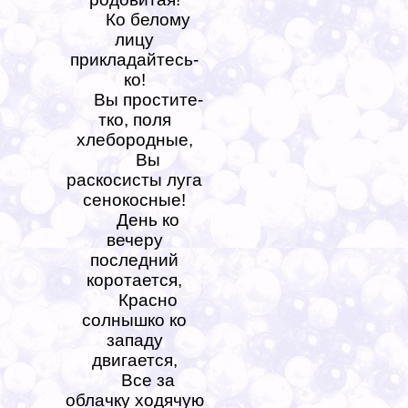
Ко белому
лицу
прикладайтесь-
ко!
Вы простите-
тко, поля
хлебородные,
Вы
раскосисты луга
сенокосные!
День ко
вечеру
последний
коротается,
Красно
солнышко ко
западу
двигается,
Все за
облачку ходячую