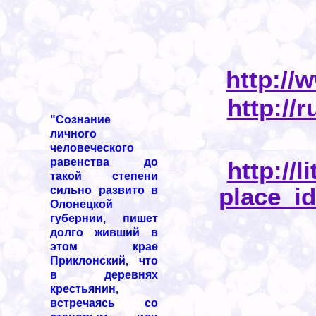
*
*
·
http://
·
http://
"Сознание
личного
человеческого
равенства до
·
http://l
такой степени
place_i
сильно развито в
Олонецкой
губернии, пишет
долго живший в
этом крае
Приклонский, что
в деревнях
крестьянин,
встречаясь со