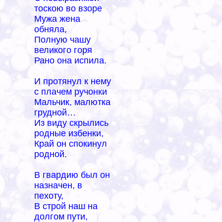
тоскою во взоре
Мужа жена
обняла,
Полную чашу
великого горя
Рано она испила.
И протянул к нему
с плачем ручонки
Мальчик, малютка
грудной…
Из виду скрылись
родные избенки,
Край он спокинул
родной.
В гвардию был он
назначен, в
пехоту,
В строй наш на
долгом пути,