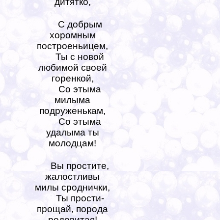
дитятко,
С добрым
хоромным
построеньицем,
Ты с новой
любимой своей
горенкой,
Со этыма
милыма
подруженькам,
Со этыма
удалыма ты
молодцам!
Вы простите,
жалостливы
милы сроднички,
Ты прости-
прощай, порода
родовитая!