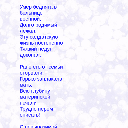
Умер бедняга в
больнице
военной,
Долго родимый
лежал.
Эту солдатскую
жизнь постепенно
Тяжкий недуг
доконал.
Рано его от семьи
оторвали,
Горько заплакала
мать,
Всю глубину
материнской
печали
Трудно пером
описать!
С невыразимой