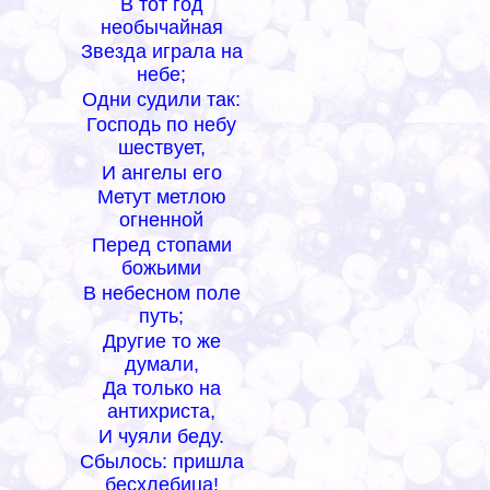
В тот год
необычайная
Звезда играла на
небе;
Одни судили так:
Господь по небу
шествует,
И ангелы его
Метут метлою
огненной
Перед стопами
божьими
В небесном поле
путь;
Другие то же
думали,
Да только на
антихриста,
И чуяли беду.
Сбылось: пришла
бесхлебица!