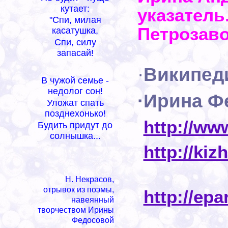
кутает:
указатель
"Спи, милая
Петрозаво
касатушка,
Спи, силу
запасай!
·
Википед
В чужой семье -
недолог сон!
·Ирина Ф
Уложат спать
позднехонько!
·
http://ww
Будить придут до
солнышка...
·
http://kiz
Н. Некрасов,
отрывок из поэмы,
·
http://epa
навеянный
творчеством Ирины
Федосовой